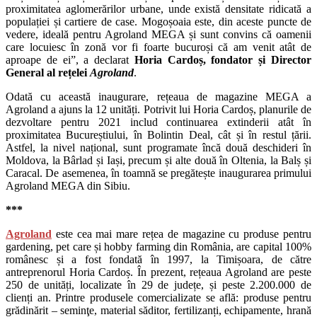
proximitatea aglomerărilor urbane, unde există densitate ridicată a
populației și cartiere de case. Mogoșoaia este, din aceste puncte de
vedere, ideală pentru Agroland MEGA și sunt convins că oamenii
care locuiesc în zonă vor fi foarte bucuroși că am venit atât de
aproape de ei”, a declarat
Horia Cardoș, fondator și Director
General al rețelei
Agroland
.
Odată cu această inaugurare, rețeaua de magazine MEGA a
Agroland a ajuns la 12 unități. Potrivit lui Horia Cardoș, planurile de
dezvoltare pentru 2021 includ continuarea extinderii atât în
proximitatea Bucureștiului, în Bolintin Deal, cât și în restul țării.
Astfel, la nivel național, sunt programate încă două deschideri în
Moldova, la Bârlad și Iași, precum și alte două în Oltenia, la Balș și
Caracal. De asemenea, în toamnă se pregătește inaugurarea primului
Agroland MEGA din Sibiu.
***
Agroland
este cea mai mare rețea de magazine cu produse pentru
gardening, pet care și hobby farming din România, are capital 100%
românesc și a fost fondată în 1997, la Timișoara, de către
antreprenorul Horia Cardoș. În prezent, rețeaua Agroland are peste
250 de unități, localizate în 29 de județe, și peste 2.200.000 de
clienți an. Printre produsele comercializate se află: produse pentru
grădinărit – seminţe, material săditor, fertilizanți, echipamente, hrană