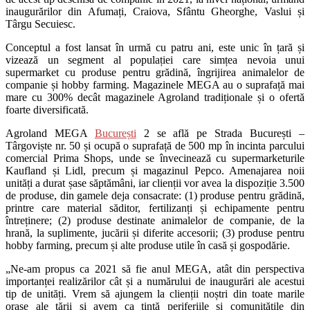
inaugurărilor din Afumați, Craiova, Sfântu Gheorghe, Vaslui și
Târgu Secuiesc.
Conceptul a fost lansat în urmă cu patru ani, este unic în țară și
vizează un segment al populației care simțea nevoia unui
supermarket cu produse pentru grădină, îngrijirea animalelor de
companie și hobby farming. Magazinele MEGA au o suprafață mai
mare cu 300% decât magazinele Agroland tradiționale și o ofertă
foarte diversificată.
Agroland MEGA
București
2 se află pe Strada București –
Târgoviște nr. 50 și ocupă o suprafață de 500 mp în incinta parcului
comercial Prima Shops, unde se învecinează cu supermarketurile
Kaufland și Lidl, precum și magazinul Pepco. Amenajarea noii
unități a durat șase săptămâni, iar clienții vor avea la dispoziție 3.500
de produse, din gamele deja consacrate: (1) produse pentru grădină,
printre care material săditor, fertilizanți și echipamente pentru
întreținere; (2) produse destinate animalelor de companie, de la
hrană, la suplimente, jucării și diferite accesorii; (3) produse pentru
hobby farming, precum și alte produse utile în casă și gospodărie.
„Ne-am propus ca 2021 să fie anul MEGA, atât din perspectiva
importanței realizărilor cât și a numărului de inaugurări ale acestui
tip de unități. Vrem să ajungem la clienții noștri din toate marile
orașe ale țării și avem ca țintă periferiile și comunitățile din