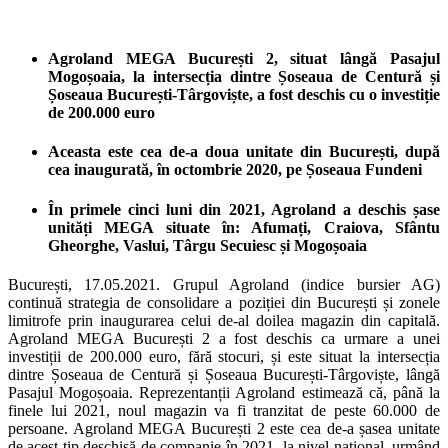
Agroland MEGA București 2, situat lângă Pasajul
Mogoșoaia, la intersecția dintre Șoseaua de Centură și
Șoseaua București-Târgoviște, a fost deschis cu o investiție
de 200.000 euro
Aceasta este cea de-a doua unitate din București, după
cea inaugurată, în octombrie 2020, pe Șoseaua Fundeni
În primele cinci luni din 2021, Agroland a deschis șase
unități MEGA situate în: Afumați, Craiova, Sfântu
Gheorghe, Vaslui, Târgu Secuiesc și Mogoșoaia
București, 17.05.2021. Grupul Agroland (indice bursier AG)
continuă strategia de consolidare a poziției din București și zonele
limitrofe prin inaugurarea celui de-al doilea magazin din capitală.
Agroland MEGA București 2 a fost deschis ca urmare a unei
investiții de 200.000 euro, fără stocuri, și este situat la intersecția
dintre Șoseaua de Centură și Șoseaua București-Târgoviște, lângă
Pasajul Mogoșoaia. Reprezentanții Agroland estimează că, până la
finele lui 2021, noul magazin va fi tranzitat de peste 60.000 de
persoane. Agroland MEGA București 2 este cea de-a șasea unitate
de acest tip deschisă de companie în 2021, la nivel național, urmând