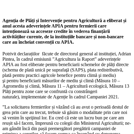
Agenția de Plăți și Intervenție pentru Agricultură a eliberat și
anul acesta adeverințele APIA pentru fermierii care
intenționează sa acceseze credite în vederea finanțării
activităților curente, de la instituțiile bancare și non-bancare
care au încheiat convenții cu APIA.
Potrivit declarațiilor făcute de directorul general al instituției, Adrian
Pintea, în cadrul emisiunii ”Agricultura la Raport” adeverințele
APIA au fost eliberate pentru beneficiarii schemelor de plăți directe
(schema de plată unică pe suprafaţă (SAPS), plata redistributivă,
plată pentru practici agricole benefice pentru climă şi mediu)
şi pentru beneficiarii măsurilor de mediu şi climă (Măsura 10 –
Agromediu și climă, Măsura 11 – Agricultură ecologică, Măsura 13
Plăți pentru zone care se confruntă cu constrângeri
naturale), implementate de Agenție în cadrul Campaniei 2021.
”La solicitarea fermierilor și văzând că au avut o perioadă destul de
grea prin care au trecut, trebuie să găsim o modalitate prin care noi
să venim în sprijinul lor. Eu cred că este un lucru bun pe care am
reușit să-l facem, împreună cu colegii din Ministerul Agriculturii; ne-
am gândit încă din pașii premergători pregătirii campaniei de
primirea a cererilor, să facem cumva ca începând cu depunerea