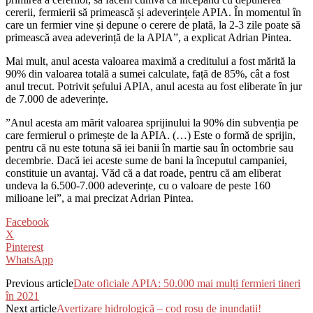
cererii, fermierii să primească și adeverințele APIA. În momentul în
care un fermier vine și depune o cerere de plată, la 2-3 zile poate să
primească avea adeverință de la APIA”, a explicat Adrian Pintea.
Mai mult, anul acesta valoarea maximă a creditului a fost mărită la
90% din valoarea totală a sumei calculate, față de 85%, cât a fost
anul trecut. Potrivit șefului APIA, anul acesta au fost eliberate în jur
de 7.000 de adeverințe.
”Anul acesta am mărit valoarea sprijinului la 90% din subvenția pe
care fermierul o primește de la APIA. (…) Este o formă de sprijin,
pentru că nu este totuna să iei banii în martie sau în octombrie sau
decembrie. Dacă iei aceste sume de bani la începutul campaniei,
constituie un avantaj. Văd că a dat roade, pentru că am eliberat
undeva la 6.500-7.000 adeverințe, cu o valoare de peste 160
milioane lei”, a mai precizat Adrian Pintea.
Facebook
X
Pinterest
WhatsApp
Previous article
Date oficiale APIA: 50.000 mai mulți fermieri tineri
în 2021
Next article
Avertizare hidrologică – cod roșu de inundații!