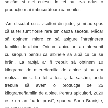
salcâm și
nici culesul la tei nu
le-
a adus
o
producție mai
îmbucurătoare
oamenilor
.
Am discutat cu silvicultori din județ și mi-au spus
”
că la tei sunt florile rare din cauza secetei. Măcar
să obținem miere ca să asigure întreținerea
famililor de albine. Oricum, apicultorii au intervenit
cu siropuri pentru ca albinele să aibă cu ce se
hrăni. La rapiță ar fi trebuit să obținem 10
kilograme de miere/familia de albine și nu am
realizat nimic. La fel a fost și la salcâm, unde
trebuia să avem o producție de 25
kilograme/familia de albine. Pentru apicultori, 2020
este un an foarte prost”
, spunea Sorin Braniște,