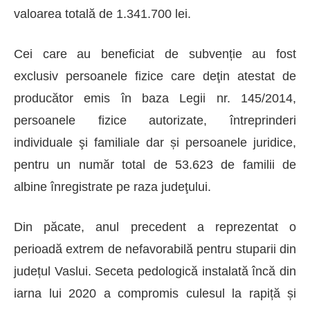
valoarea
totală
de 1.341.700 lei.
Cei care au beneficiat de
subvenție au fost
exclusiv
persoane
le
fizice care deţin atestat de
producător emis în baza Legii nr. 145/2014,
persoane
le
fizice autorizate, întreprinderi
individuale şi familiale
dar și
persoane
le
juridice,
pentru un număr total de 53.623
de
familii de
albine înregistrate pe raza judeţulu
i
.
Din
păcate
, anul
precedent
a reprezentat o
perioadă
extrem de nefavorabilă
pentru
stuparii
din
județul Vaslui.
Seceta pedologică instalată încă din
iarna lui 2020 a compromis culesul la rapiță și