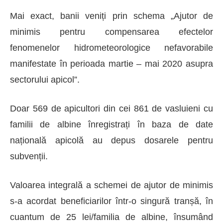
Mai exact, banii veniți prin
schema „Ajutor de
minimis pentru compensarea efectelor
fenomenelor hidrometeorologice nefavorabile
manifestate în perioada martie – mai 2020 asupra
sectorului apicol”.
D
oar 569 de apicultori
din cei 861 de vasluieni cu
familii de albine înregistrați
în baza de date
națională
apicolă
au depus dosarele pentru
subvenții.
Valoarea
integrală
a schemei de ajutor de minimis
s-a acordat beneficiarilor într-o singură tranșă, în
cuantum de 25 lei/familia de albine, însumând