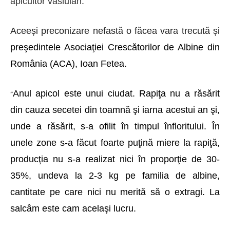
apicultor vasluian.
Aceeși preconizare nefastă o făcea vara trecută și
preşedintele Asociaţiei Crescătorilor de Albine din
România (ACA), Ioan Fetea.
Anul apicol este unui ciudat. Rapiţa nu a răsărit
“
din cauza secetei din toamn
ă
şi iarna acestui an şi,
unde a răsărit, s-a ofilit în timpul înfloritului. În
unele zone s-a făcut foarte puţină miere la rapiţă,
producţia nu s-a realizat nici în proporţie de 30-
35%, undeva la 2-3 kg pe familia de albine,
cantitate pe care nici nu merită să o extragi. La
salcâm este cam acelaşi lucru.