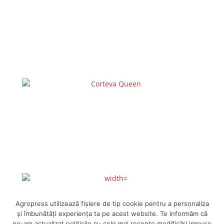
Agropress utilizează fişiere de tip cookie pentru a personaliza
și îmbunătăți experiența ta pe acest website. Te informăm că
ne-am actualizat politicile cu cele mai recente modificări impuse