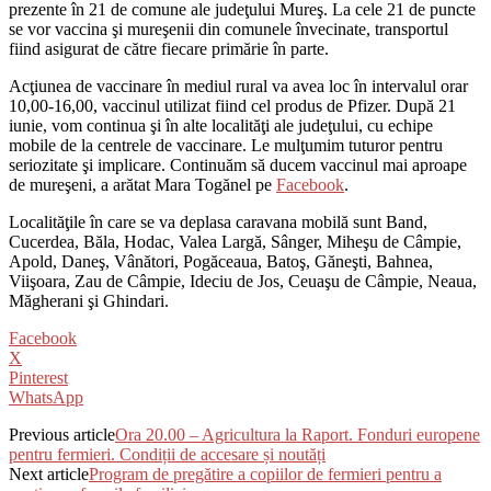
prezente în 21 de comune ale judeţului Mureş. La cele 21 de puncte
se vor vaccina şi mureşenii din comunele învecinate, transportul
fiind asigurat de către fiecare primărie în parte.
Acţiunea de vaccinare în mediul rural va avea loc în intervalul orar
10,00-16,00, vaccinul utilizat fiind cel produs de Pfizer. După 21
iunie, vom continua şi în alte localităţi ale judeţului, cu echipe
mobile de la centrele de vaccinare. Le mulţumim tuturor pentru
seriozitate şi implicare. Continuăm să ducem vaccinul mai aproape
de mureşeni, a arătat Mara Togănel pe
Facebook
.
Localităţile în care se va deplasa caravana mobilă sunt Band,
Cucerdea, Băla, Hodac, Valea Largă, Sânger, Miheşu de Câmpie,
Apold, Daneş, Vânători, Pogăceaua, Batoş, Găneşti, Bahnea,
Viişoara, Zau de Câmpie, Ideciu de Jos, Ceuaşu de Câmpie, Neaua,
Măgherani şi Ghindari.
Facebook
X
Pinterest
WhatsApp
Previous article
Ora 20.00 – Agricultura la Raport. Fonduri europene
pentru fermieri. Condiții de accesare și noutăți
Next article
Program de pregătire a copiilor de fermieri pentru a