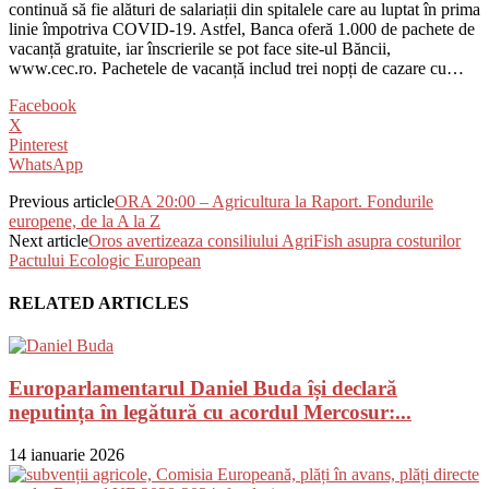
continuă să fie alături de salariații din spitalele care au luptat în prima
linie împotriva COVID-19. Astfel, Banca oferă 1.000 de pachete de
vacanță gratuite, iar înscrierile se pot face site-ul Băncii,
www.cec.ro. Pachetele de vacanță includ trei nopți de cazare cu…
Facebook
X
Pinterest
WhatsApp
Previous article
ORA 20:00 – Agricultura la Raport. Fondurile
europene, de la A la Z
Next article
Oros avertizeaza consiliului AgriFish asupra costurilor
Pactului Ecologic European
RELATED ARTICLES
Europarlamentarul Daniel Buda își declară
neputința în legătură cu acordul Mercosur:...
14 ianuarie 2026