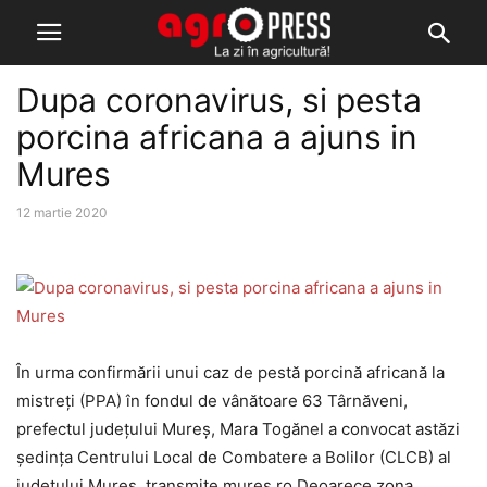
Dupa coronavirus, si pesta
porcina africana a ajuns in
Mures
12 martie 2020
În urma confirmării unui caz de pestă porcină africană la
mistreţi (PPA) în fondul de vânătoare 63 Târnăveni,
prefectul județului Mureș, Mara Togănel a convocat astăzi
ședința Centrului Local de Combatere a Bolilor (CLCB) al
judeţului Mureș, transmite mures.ro Deoarece zona