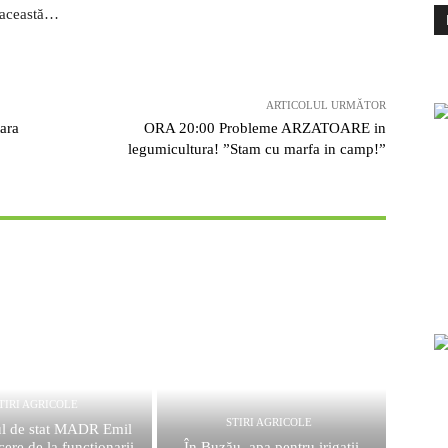
n această…
ARTICOLUL URMĂTOR
tara
ORA 20:00 Probleme ARZATOARE in
legumicultura! ”Stam cu marfa in camp!”
TIRI AGRICOLE
STIRI AGRICOLE
ul de stat MADR Emil
ere de la funcționarii
În Buzău, apa pentru irigații