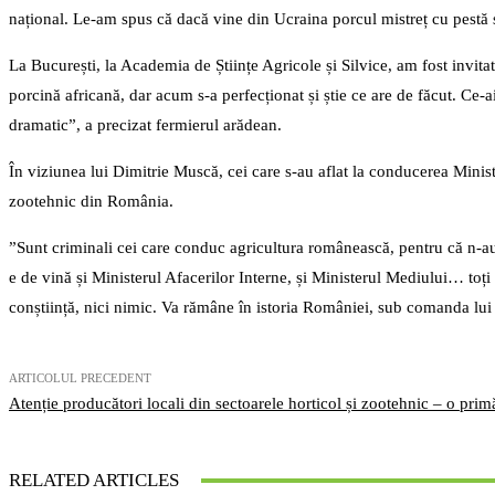
național. Le-am spus că dacă vine din Ucraina porcul mistreț cu pestă ș
La București, la Academia de Științe Agricole și Silvice, am fost invit
porcină africană, dar acum s-a perfecționat și știe ce are de făcut. Ce
dramatic”, a precizat fermierul arădean.
În viziunea lui Dimitrie Muscă, cei care s-au aflat la conducerea Ministe
zootehnic din România.
”Sunt criminali cei care conduc agricultura românească, pentru că n-au
e de vină și Ministerul Afacerilor Interne, și Ministerul Mediului… toți
conștiință, nici nimic. Va rămâne în istoria României, sub comanda l
ARTICOLUL PRECEDENT
Atenție producători locali din sectoarele horticol și zootehnic – o primă
RELATED ARTICLES