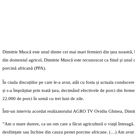
Dimitrie Muscă este unul dintre cei mai mari fermieri din țara noastră,
din domeniul agricol, Dimitrie Muscă este recunoscut ca fiind și unul din
porcină africană (PPA).
În ciuda discuțiilor pe care le-a avut, atât cu fosta și actuala conducere 
și s-a împrăștiat prin toată țara, decimând efectivele de porci din ferm
22.000 de porci în urmă cu trei luni de zile.
Într-un interviu acordat realizatorului AGRO TV Ovidiu Ghinea, Dimitrie
”Am o mare durere, ca un om care a făcut agricultură o viață întreagă.
desființate sau închise din cauza pestei porcine africane. (…) Am avut 