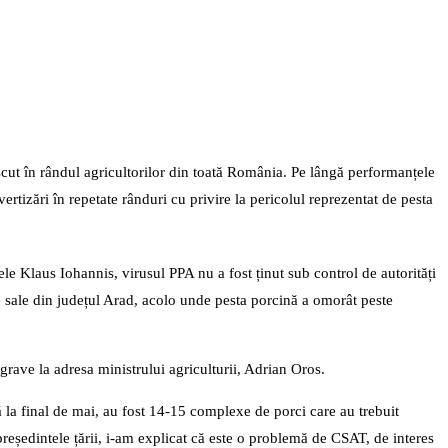
scut în rândul agricultorilor din toată România. Pe lângă performanțele
ertizări în repetate rânduri cu privire la pericolul reprezentat de pesta
ntele Klaus Iohannis, virusul PPA nu a fost ținut sub control de autorități
le sale din județul Arad, acolo unde pesta porcină a omorât peste
rave la adresa ministrului agriculturii, Adrian Oros.
 la final de mai, au fost 14-15 complexe de porci care au trebuit
reședintele țării, i-am explicat că este o problemă de CSAT, de interes