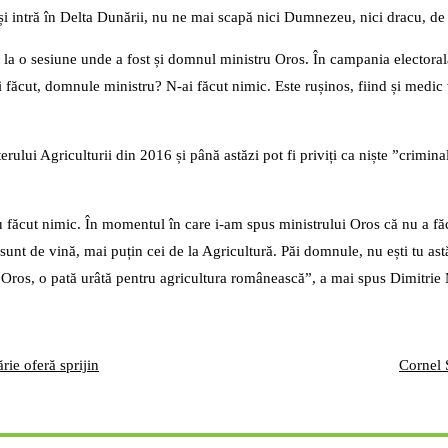
i intră în Delta Dunării, nu ne mai scapă nici Dumnezeu, nici dracu, de p
at la o sesiune unde a fost și domnul ministru Oros. În campania electora
-ai făcut, domnule ministru? N-ai făcut nimic. Este rușinos, fiind și med
rului Agriculturii din 2016 și până astăzi pot fi priviți ca niște ”crimin
 făcut nimic. În momentul în care i-am spus ministrului Oros că nu a fă
 sunt de vină, mai puțin cei de la Agricultură. Păi domnule, nu ești tu as
ui Oros, o pată urâtă pentru agricultura românească”, a mai spus Dimit
rie oferă sprijin
Cornel 