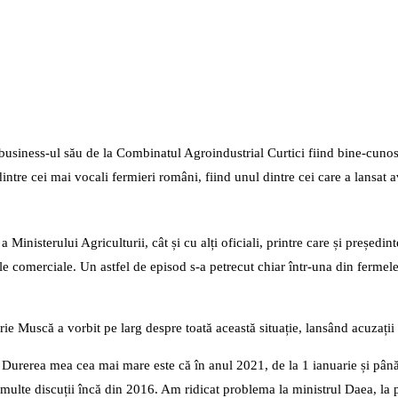
 business-ul său de la Combinatul Agroindustrial Curtici fiind bine-cuno
tre cei mai vocali fermieri români, fiind unul dintre cei care a lansat av
a Ministerului Agriculturii, cât și cu alți oficiali, printre care și președi
ele comerciale. Un astfel de episod s-a petrecut chiar într-una din ferme
 Muscă a vorbit pe larg despre toată această situație, lansând acuzații g
 Durerea mea cea mai mare este că în anul 2021, de la 1 ianuarie și până
multe discuții încă din 2016. Am ridicat problema la ministrul Daea, la p