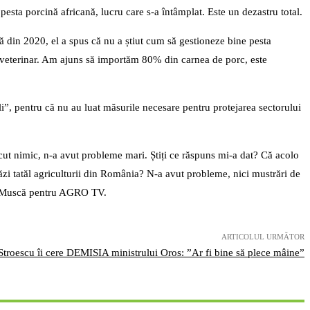
esta porcină africană, lucru care s-a întâmplat. Este un dezastru total.
lă din 2020, el a spus că nu a știut cum să gestioneze bine pesta
ic veterinar. Am ajuns să importăm 80% din carnea de porc, este
ali”, pentru că nu au luat măsurile necesare pentru protejarea sectorului
cut nimic, n-a avut probleme mari. Știți ce răspuns mi-a dat? Că acolo
tăzi tatăl agriculturii din România? N-a avut probleme, nici mustrări de
rie Muscă pentru AGRO TV.
ARTICOLUL URMĂTOR
Stroescu îi cere DEMISIA ministrului Oros: ”Ar fi bine să plece mâine”