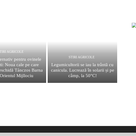
TIRI AGRICOLE
STIRI AGRICOLE
ternativ pentru ovinele
i: Noua cale pe care
Legumicultorii se iau la trântă cu
deschidă Tánczos Barna
canicula. Lucrează în solarii și pe
 Orientul Mijllociu
câmp, la 50°C!