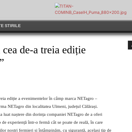
E STIRILE
ea de-a treia ediție
”
treia ediție a evenimentelor în câmp marca NETagro –
 NETagro din localitatea Ulmeni, județul Călărași.
uat naștere din dorința companiei NETagro de a oferi
b de experiență într-o fermă cât se poate de reală, în care
ilor noștri fermieri și întâmpinăm, cu siguranță, același tip de