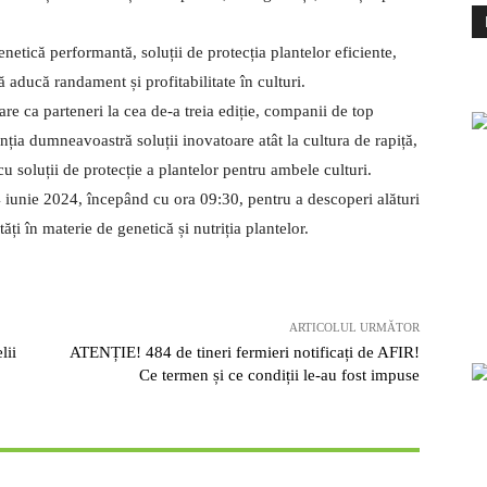
tică performantă, soluții de protecția plantelor eficiente,
ă aducă randament și profitabilitate în culturi.
a parteneri la cea de-a treia ediție, companii de top
 dumneavoastră soluții inovatoare atât la cultura de rapiță,
u soluții de protecție a plantelor pentru ambele culturi.
iunie 2024, începând cu ora 09:30, pentru a descoperi alături
ăți în materie de genetică și nutriția plantelor.
ARTICOLUL URMĂTOR
lii
ATENȚIE! 484 de tineri fermieri notificați de AFIR!
Ce termen și ce condiții le-au fost impuse