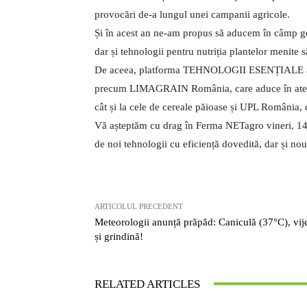
provocări de-a lungul unei campanii agricole.
Și în acest an ne-am propus să aducem în câmp gene
dar și tehnologii pentru nutriția plantelor menite s
De aceea, platforma TEHNOLOGII ESENȚIALE are c
precum LIMAGRAIN România, care aduce în atenția
cât și la cele de cereale păioase și UPL România, c
Vă așteptăm cu drag în Ferma NETagro vineri, 14 
de noi tehnologii cu eficiență dovedită, dar și nout
ARTICOLUL PRECEDENT
Meteorologii anunță prăpăd: Caniculă (37°C), vije
și grindină!
RELATED ARTICLES