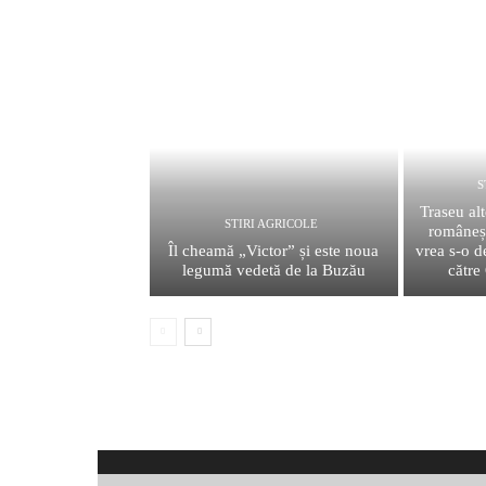
S
Traseu al
STIRI AGRICOLE
româneșt
Îl cheamă „Victor” și este noua
vrea s-o 
legumă vedetă de la Buzău
către