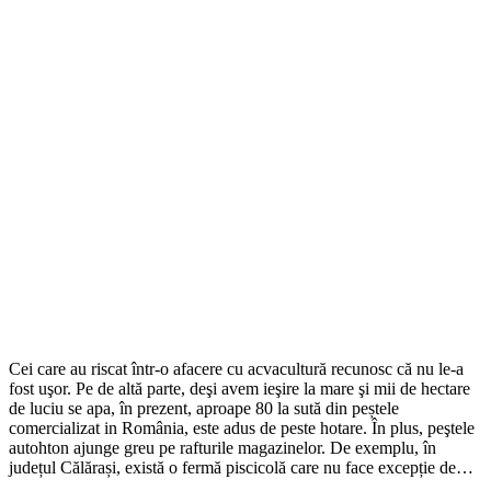
Cei care au riscat într-o afacere cu acvacultură recunosc că nu le-a
fost uşor. Pe de altă parte, deşi avem ieşire la mare şi mii de hectare
de luciu se apa, în prezent, aproape 80 la sută din peștele
comercializat in România, este adus de peste hotare. În plus, peştele
autohton ajunge greu pe rafturile magazinelor. De exemplu, în
județul Călărași, există o fermă piscicolă care nu face excepție de…