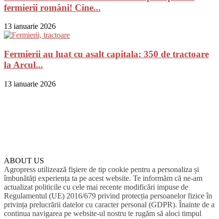
fermierii români! Cine...
13 ianuarie 2026
Fermierii au luat cu asalt capitala: 350 de tractoare
la Arcul...
13 ianuarie 2026
ABOUT US
Agropress utilizează fişiere de tip cookie pentru a personaliza și
îmbunătăți experiența ta pe acest website. Te informăm că ne-am
actualizat politicile cu cele mai recente modificări impuse de
Regulamentul (UE) 2016/679 privind protecția persoanelor fizice în
privința prelucrării datelor cu caracter personal (GDPR). Înainte de a
continua navigarea pe website-ul nostru te rugăm să aloci timpul