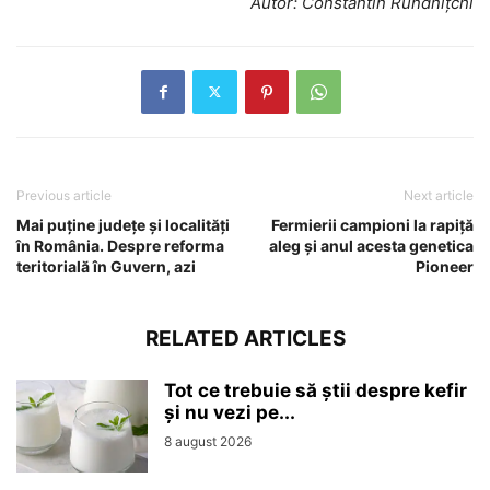
Autor: Constantin Rundnițchi
Previous article
Next article
Mai puține județe și localități
Fermierii campioni la rapiță
în România. Despre reforma
aleg și anul acesta genetica
teritorială în Guvern, azi
Pioneer
RELATED ARTICLES
Tot ce trebuie să știi despre kefir
și nu vezi pe...
8 august 2026