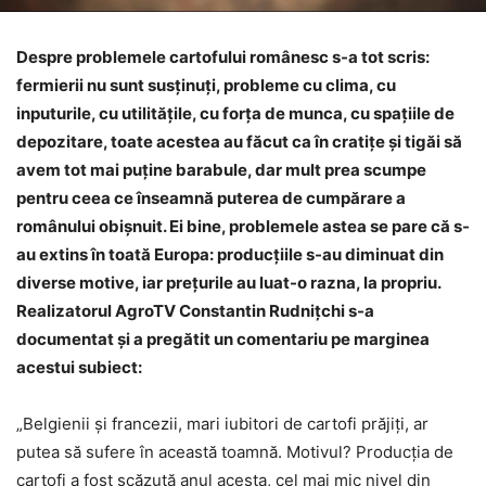
Despre problemele cartofului românesc s-a tot scris:
fermierii nu sunt susținuți, probleme cu clima, cu
inputurile, cu utilitățile, cu forța de munca, cu spațiile de
depozitare, toate acestea au făcut ca în cratițe și tigăi să
avem tot mai puține barabule, dar mult prea scumpe
pentru ceea ce înseamnă puterea de cumpărare a
românului obișnuit. Ei bine, problemele astea se pare că s-
au extins în toată Europa: producțiile s-au diminuat din
diverse motive, iar prețurile au luat-o razna, la propriu.
Realizatorul AgroTV Constantin Rudnițchi s-a
documentat și a pregătit un comentariu pe marginea
acestui subiect:
„Belgienii și francezii, mari iubitori de cartofi prăjiți, ar
putea să sufere în această toamnă. Motivul? Producția de
cartofi a fost scăzută anul acesta, cel mai mic nivel din