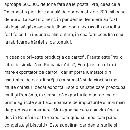
aproape 500.000 de tone fără să le poată livra, ceea ce a
însemnat o pierdere anuală de aproximativ de 200 milioane
de euro. La acel moment, în pandemie, fermierii au fost
obligați să găsească soluții: amidonul extras din cartofi a
fost folosit în industria alimentară, în cea farmaceutică sau
la fabricarea hârtiei și cartonului.
În ceea ce privește producția de cartofi, Franța este într-o
situație similară cu România. Adică, Franța este cel mai
mare exportator de cartofi, dar importă jumătate din
cantitatea de cartofi prăjiți consumată și de cinci ori mai
multe chipsuri decât exportă. Este o situație care preocupă
mult și România, în sensul că exporturile mari de materii
prime agricole sunt acompaniate de importurile și mai mari
de produse alimentare. Sintagma pe care o auzim foarte
des în România este «exportăm grâu și importăm pâine
congelată și biscuiți». Este adevărat, dar demersurile și