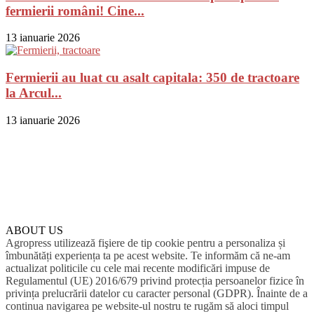
fermierii români! Cine...
13 ianuarie 2026
Fermierii au luat cu asalt capitala: 350 de tractoare
la Arcul...
13 ianuarie 2026
ABOUT US
Agropress utilizează fişiere de tip cookie pentru a personaliza și
îmbunătăți experiența ta pe acest website. Te informăm că ne-am
actualizat politicile cu cele mai recente modificări impuse de
Regulamentul (UE) 2016/679 privind protecția persoanelor fizice în
privința prelucrării datelor cu caracter personal (GDPR). Înainte de a
continua navigarea pe website-ul nostru te rugăm să aloci timpul