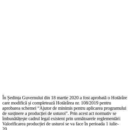
În Ședința Guvernului din 18 martie 2020 a fost aprobată o Hotărâre
care modifică și completează Hotărârea nr. 108/2019 pentru
aprobarea schemei “Ajutor de minimis pentru aplicarea programului
de susținere a producției de usturoi”. Prin acest act normativ se
îmbunătățește cadrul legal existent prin următoarele reglementări:
Valorificarea producției de usturoi se va face în perioada 1 iulie-
20…