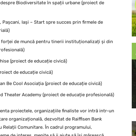
espre Biodiversitate în spații urbane (proiect de
 Pașcani, Iași – Start spre succes prin firmele de
ială)
forței de muncă pentru tinerii instituționalizați și din
rofesională)
hise (proiect de educație civică)
oiect de educație civică)
n Be Cool Asociația (proiect de educație civică)
and Theater Academy (proiect de educație profesională)
nta proiectele, organizațiile finaliste vor intră intr-un
are organizațională, dezvoltat de Raiffisen Bank
u Relații Comunitare. În cadrul programului,
teme de interes, menite să ii ajute să își mărească