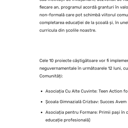
fiecare an, programul acordă granturi în val
non-formală care pot schimbă viitorul comunit
completarea educației de la școală și, în un
curricula din școlile noastre.
Cele 10 proiecte câștigătoare vor fi implemen
neguvernamentale în următoarele 12 luni, cu 
Comunități:
Asociația Cu Alte Cuvinte: Teen Action for
Școala Gimnazială Crizbav: Succes Avem N
Asociația pentru Formare: Primii pași în ci
educație profesională)