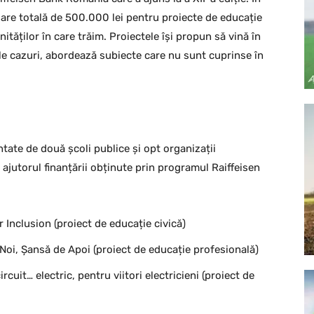
oare totală de 500.000 lei pentru proiecte de educație
ăților în care trăim. Proiectele își propun să vină în
ele cazuri, abordează subiecte care nu sunt cuprinse în
tate de două școli publice și opt organizații
ajutorul finanțării obținute prin programul Raiffeisen
 Inclusion (proiect de educație civică)
oi, Șansă de Apoi (proiect de educație profesională)
rcuit… electric, pentru viitori electricieni (proiect de