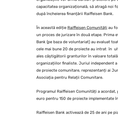
capacitatea organizațională, să atragă noi fo
după încheierea finanțării Raiffeisen Bank.
În această ediție
Raiffeisen Comunități
au fo
un proces de jurizare în două etape. Prima e
Bank (pe baza de voluntariat) au evaluat toat
cele mai bune 20 de proiecte au intrat în u
ales câștigătorii granturilor în valoare total
organizațiilor finaliste. Juriul independent 
de proiecte comunitare, reprezentanți ai 
Asociația pentru Relații Comunitare.
Programul Raiffeisen Comunități a acordat, p
euro pentru 150 de proiecte implementate în
Raiffeisen Bank activează de 25 de ani pe pi