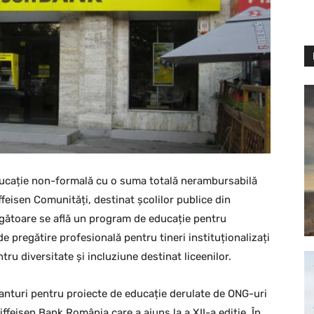
ducație non-formală cu o suma totală nerambursabilă
feisen Comunități, destinat școlilor publice din
igătoare se află un program de educație pentru
de pregătire profesională pentru tineri instituționalizați
tru diversitate și incluziune destinat liceenilor.
nturi pentru proiecte de educație derulate de ONG-uri
iffeisen Bank România care a ajuns la a XII-a ediție. În