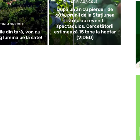
STIRI AGRICOLE
După un an cu pierderi de
60%, prunii de la Stațiunea
Istrița au revenit
TIRI AGRICOLE
spectaculos. Cercetătorii
le din țară, vor, nu
estimează 15 tone la hectar
ng lumina pe la sate!
(VIDEO)