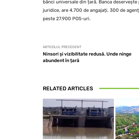
bănci universale din țară. Banca deservește p
juridice, are 4.700 de angajați, 300 de agenț
peste 27.900 POS-uri
.
ARTICOLUL PRECEDENT
Ninsori și vizibilitate redusă. Unde ninge
abundent în țară
RELATED ARTICLES