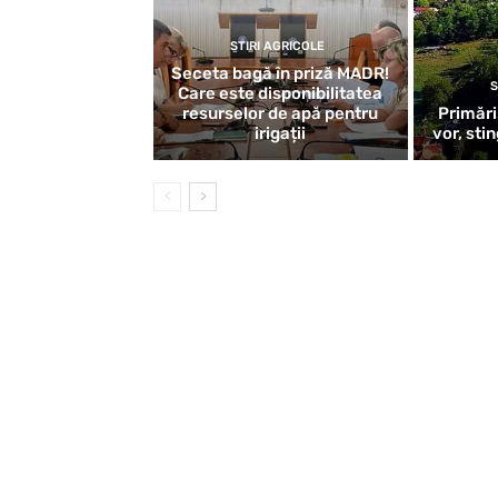
STIRI AGRICOLE
Seceta bagă în priză MADR!
S
Care este disponibilitatea
resurselor de apă pentru
Primării
irigații
vor, sti