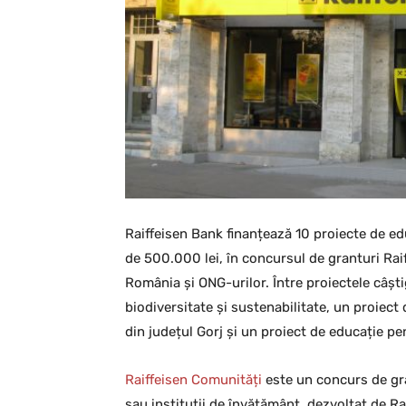
Raiffeisen Bank finanțează 10 proiecte de e
de 500.000 lei, în concursul de granturi Raif
România și ONG-urilor. Între proiectele câșt
biodiversitate și sustenabilitate, un proiect 
din județul Gorj și un proiect de educație pen
Raiffeisen Comunități
este un concurs de gra
sau instituții de învățământ, dezvoltat de Ra