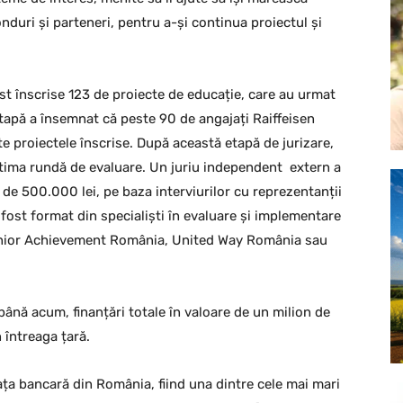
nduri și parteneri, pentru a-și continua proiectul și
st înscrise 123 de proiecte de educație, care au urmat
tapă a însemnat că peste 90 de angajați Raiffeisen
e proiectele înscrise. După această etapă de jurizare,
ltima rundă de evaluare. Un juriu independent extern a
ă de 500.000 lei, pe baza interviurilor cu reprezentanții
a fost format din specialiști în evaluare și implementare
Junior Achievement România, United Way România sau
ână acum, finanțări totale în valoare de un milion de
 întreaga țară.
ața bancară din România, fiind una dintre cele mai mari