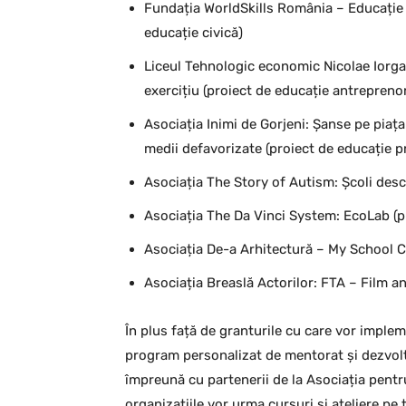
Fundația WorldSkills România – Educație d
educație civică)
Liceul Tehnologic economic Nicolae Iorga,
exercițiu (proiect de educație antreprenor
Asociația Inimi de Gorjeni: Șanse pe piața 
medii defavorizate (proiect de educație p
Asociația The Story of Autism: Școli desc
Asociația The Da Vinci System: EcoLab (pr
Asociația De-a Arhitectură – My School Ca
Asociația Breaslă Actorilor: FTA – Film 
În plus față de granturile cu care vor impleme
program personalizat de mentorat și dezvolt
împreună cu partenerii de la Asociația pentr
organizațiile vor urma cursuri și ateliere pe 