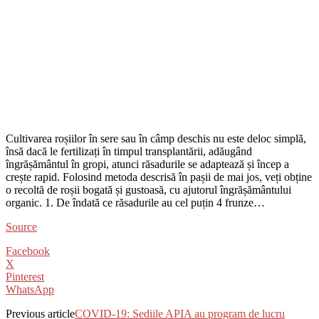
Cultivarea roșiilor în sere sau în câmp deschis nu este deloc simplă,
însă dacă le fertilizați în timpul transplantării, adăugând
îngrășământul în gropi, atunci răsadurile se adaptează și încep a
crește rapid. Folosind metoda descrisă în pașii de mai jos, veți obține
o recoltă de roșii bogată și gustoasă, cu ajutorul îngrășământului
organic. 1. De îndată ce răsadurile au cel puțin 4 frunze…
Source
Facebook
X
Pinterest
WhatsApp
Previous article
COVID-19: Sediile APIA au program de lucru