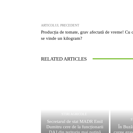
ARTICOLUL PRECEDENT
Producția de tomate, grav afectată de vreme! Cu 
se vinde un kilogram?
RELATED ARTICLES
STIRI AGRICOLE
S
Secretarul de stat MADR Emil
Dumitru cere de la funcționarii
În Buzău
DAJ din teritoriu mai puțină
curge grav