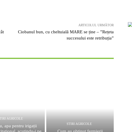
ARTICOLUL URMĂTOR
cât
Ciobanul bun, cu cheltuială MARE se ține – ”Rețeta
succesului este retribuția”
TIRI AGRICOLE
STIRI AGRICOLE
, apa pentru irigații
itațional, scutindu-i pe
Cum au obținut fermierii