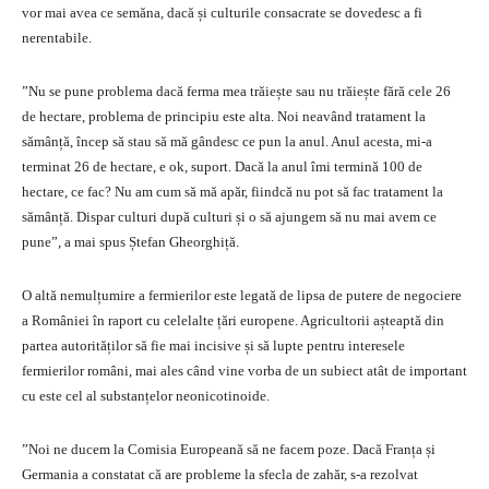
vor mai avea ce semăna, dacă și culturile consacrate se dovedesc a fi
nerentabile.
”Nu se pune problema dacă ferma mea trăiește sau nu trăiește fără cele 26
de hectare, problema de principiu este alta. Noi neavând tratament la
sămânță, încep să stau să mă gândesc ce pun la anul. Anul acesta, mi-a
terminat 26 de hectare, e ok, suport. Dacă la anul îmi termină 100 de
hectare, ce fac? Nu am cum să mă apăr, fiindcă nu pot să fac tratament la
sămânță. Dispar culturi după culturi și o să ajungem să nu mai avem ce
pune”, a mai spus Ștefan Gheorghiță.
O altă nemulțumire a fermierilor este legată de lipsa de putere de negociere
a României în raport cu celelalte țări europene. Agricultorii așteaptă din
partea autorităților să fie mai incisive și să lupte pentru interesele
fermierilor români, mai ales când vine vorba de un subiect atât de important
cu este cel al substanțelor neonicotinoide.
”Noi ne ducem la Comisia Europeană să ne facem poze. Dacă Franța și
Germania a constatat că are probleme la sfecla de zahăr, s-a rezolvat