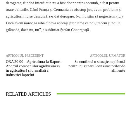
derogarea, fiindcă interdicția nu a fost doar pentru porumb, a fost pentru
toate culturile. Când Franța și Germania au zis stop joc, avem probleme și
agricultorii nu se descurcă, s-a dat derogare. Noi nu știm să negociem. (…)
Dacă avem noroc să aibă cineva aceeași problemă ca noi, trecem și noi la
grămadă, dacă nu, nu”, a subliniat Ștefan Gheorghiță.
ARTICOLUL PRECEDENT
ARTICOLUL URMĂTOR
ORA 20.00 – Agricultura la Raport.
Se confirmă o situație neplăcută
Aportul companiilor agrobusiness
pentru buzunarul consumatorilor de
în agricultură și o analiză a
alimente
industriei laptelui
RELATED ARTICLES