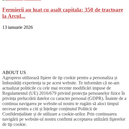
Fermierii au luat cu asalt capitala: 350 de tractoare
la Arcul...
13 ianuarie 2026
ABOUT US
Agropress utilizează fişiere de tip cookie pentru a personaliza și
îmbunătăți experiența ta pe acest website. Te informăm că ne-am
actualizat politicile cu cele mai recente modificări impuse de
Regulamentul (UE) 2016/679 privind protecția persoanelor fizice în
privința prelucrării datelor cu caracter personal (GDPR). Înainte de a
continua navigarea pe website-ul nostru te rugăm să aloci timpul
necesar pentru a citi și înțelege conținutul Politicii de
Confidențialitate și de utilizare a cookie-urilor. Prin continuarea
navigării pe website-ul nostru confirmi acceptarea utilizării fişierelor
de tip cookie.