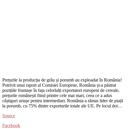
Prețurile la producția de grâu și porumb au exploadat în România!
Potrivit unui raport al Comisiei Europene, România și-a păstrat
pozițiile fruntașe în fața celorlalți exportatori europeni de cereale,
prețurile românești fiind printre cele mai mari, ceea ce a adus
câștiguri uriașe pentru intermediari. România a rămas lider de piață
la porumb, cu 75% dintre exporturile totale ale UE. Pe locul doi…
Source
Facebook