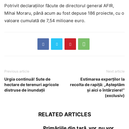
Potrivit declarațiilor făcute de directorul general AFIR,
Mihai Moraru, până acum au fost depuse 186 proiecte, cu o
valoare cumulată de 7,54 milioane euro.
Previous article
Next article
Urgia continuă! Sute de
Estimarea experților la
hectare de terenuri agricole
recolta de rapiță: „Așteptăm
distruse de inundații
și aici o întârziere!”
(exclusiv)
RELATED ARTICLES
Primăriile din țară, vor, nu vor,