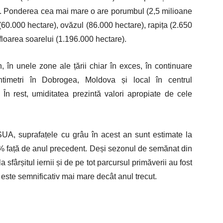
e. Ponderea cea mai mare o are porumbul (2,5 milioane
(60.000 hectare), ovăzul (86.000 hectare), rapița (2.650
floarea soarelui (1.196.000 hectare).
un, în unele zone ale țării chiar în exces, în continuare
imetri în Dobrogea, Moldova și local în centrul
. În rest, umiditatea prezintă valori apropiate de cele
 SUA, suprafațele cu grâu în acest an sunt estimate la
7% față de anul precedent. Deși sezonul de semănat din
a sfârșitul iernii și de pe tot parcursul primăverii au fost
 este semnificativ mai mare decât anul trecut.