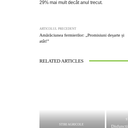
29% mai mult decât anul trecut.
ARTICOLUL PRECEDENT
Amărăciunea fermierilor: „Promisiuni deșarte și
atât!”
RELATED ARTICLES
S
STIRI AGRICOLE
Disfuncți