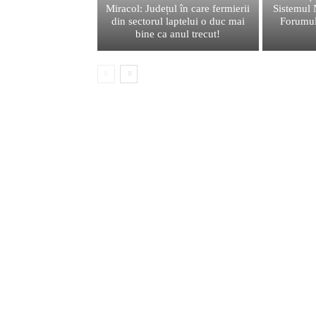
Miracol: Județul în care fermierii
Sistemul 
din sectorul laptelui o duc mai
Forumul
bine ca anul trecut!