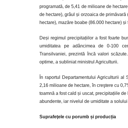
programată, de 5,41 de milioane de hectar
de hectare), grâul și orzoaica de primăvară 
hectare), mazăre boabe (86.000 hectare) și 
Deși regimul precipitațiilor a fost foarte b
umiditatea pe adâncimea de 0-100 cent
Transilvaniei, prezintă încă valori scăzute
optime, a subliniat ministrul Agriculturii.
În raportul Departamentului Agriculturii al
2,16 milioane de hectare, în creştere cu 0,
toamnă a fost cald și uscat, precipitațiile de l
abundente, iar nivelul de umiditate a solului
Suprafeţele cu porumb și producția