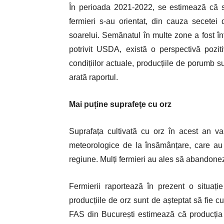
În perioada 2021-2022, se estimează că s
fermieri s-au orientat, din cauza secetei d
soarelui. Semănatul în multe zone a fost întâ
potrivit USDA, există o perspectivă pozi
condițiilor actuale, producțiile de porumb s
arată raportul.
Mai puține suprafeţe cu orz
Suprafața cultivată cu orz în acest an va
meteorologice de la însămânțare, care au f
regiune. Mulți fermieri au ales să abandone
Fermierii raportează în prezent o situație
producțiile de orz sunt de așteptat să fie c
FAS din București estimează că producția