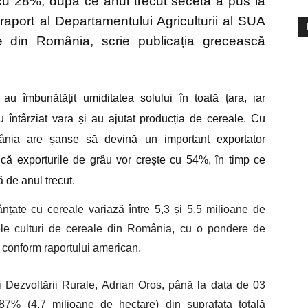
cu 28%, după ce anul trecut seceta a pus la
raport al Departamentului Agriculturii al SUA
le din România, scrie publicația grecească
 au îmbunătățit umiditatea solului în toată țara, iar
u întârziat vara și au ajutat producția de cereale. Cu
ânia are șanse să devină un important exportator
 că exporturile de grâu vor crește cu 54%, în timp ce
 de anul trecut.
nțate cu cereale variază între 5,3 și 5,5 milioane de
lele culturi de cereale din România, cu o pondere de
 conform raportului american.
 și Dezvoltării Rurale, Adrian Oros, până la data de 03
7% (4,7 milioane de hectare) din suprafața totală