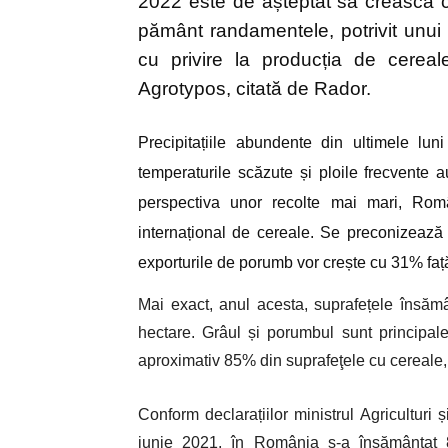
2022 este de așteptat să crească 
pământ randamentele, potrivit unui 
cu privire la producția de cerea
Agrotypos, citată de Rador.
Precipitațiile abundente din ultimele luni
temperaturile scăzute și ploile frecvente a
perspectiva unor recolte mai mari, Rom
internațional de cereale. Se preconizează
exporturile de porumb vor crește cu 31% față
Mai exact, anul acesta, suprafețele însămâ
hectare. Grâul și porumbul sunt principa
aproximativ 85% din suprafeţele cu cereale,
Conform declarațiilor ministrul Agriculturi
iunie 2021, în România s-a însămânțat 8