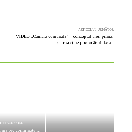
ARTICOLUL URMĂTOR
VIDEO „Cămara comunală” – conceptul unui primar
care susține producătorii locali
TIRI AGRICOLE
i majore confirmate la