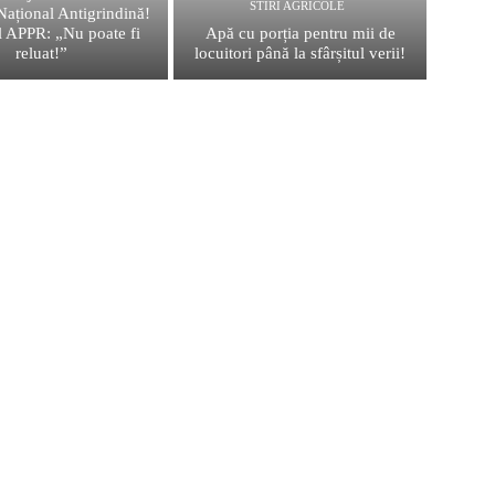
STIRI AGRICOLE
Național Antigrindină!
 APPR: „Nu poate fi
Apă cu porția pentru mii de
reluat!”
locuitori până la sfârșitul verii!