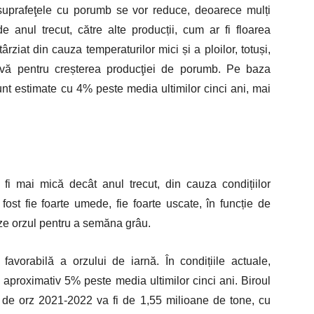
uprafeţele cu porumb se vor reduce, deoarece mulți
e anul trecut, către alte producții, cum ar fi floarea
rziat din cauza temperaturilor mici și a ploilor, totuși,
tivă pentru creșterea producţiei de porumb. Pe baza
unt estimate cu 4% peste media ultimilor cinci ani, mai
 fi mai mică decât anul trecut, din cauza condițiilor
ost fie foarte umede, fie foarte uscate, în funcție de
ze orzul pentru a semăna grâu.
 favorabilă a orzului de iarnă. În condițiile actuale,
u aproximativ 5% peste media ultimilor cinci ani. Biroul
 de orz 2021-2022 va fi de 1,55 milioane de tone, cu