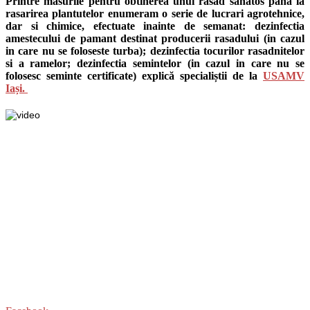
Printre masurile pentru obtinerea unui rasad sanatos pana la
rasarirea plantutelor enumeram o serie de lucrari agrotehnice,
dar si chimice, efectuate inainte de semanat: dezinfectia
amestecului de pamant destinat producerii rasadului (in cazul
in care nu se foloseste turba); dezinfectia tocurilor rasadnitelor
si a ramelor; dezinfectia semintelor (in cazul in care nu se
folosesc seminte certificate) explică specialiștii de la
USAMV
Iași.