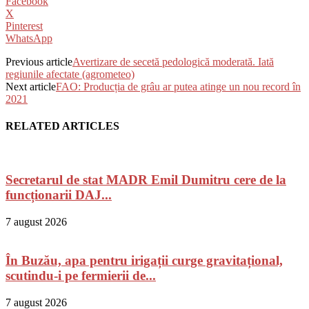
Facebook
X
Pinterest
WhatsApp
Previous article
Avertizare de secetă pedologică moderată. Iată
regiunile afectate (agrometeo)
Next article
FAO: Producția de grâu ar putea atinge un nou record în
2021
RELATED ARTICLES
Secretarul de stat MADR Emil Dumitru cere de la
funcționarii DAJ...
7 august 2026
În Buzău, apa pentru irigații curge gravitațional,
scutindu-i pe fermierii de...
7 august 2026