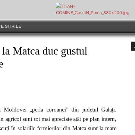
E STIRILE
a Matca duc gustul
e
a Moldovei „perla coroanei” din județul Galați.
 agricol sunt tot mai apreciate atât pe plan intern,
scuți în solariile fermierilor din Matca sunt la mare