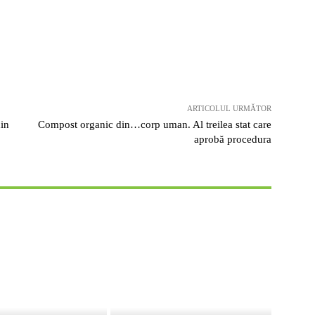
ARTICOLUL URMĂTOR
din
Compost organic din…corp uman. Al treilea stat care
aprobă procedura