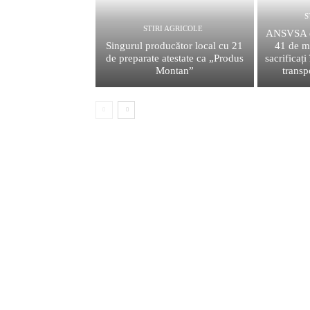
S
STIRI AGRICOLE
ANSVSA dă
Singurul producător local cu 21
41 de m
de preparate atestate ca „Produs
sacrificați
Montan”
transp