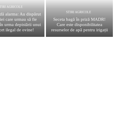
TIRI AGRICOLE
STIRI AGRICOLE
 alarma: Au dispărut
iei care urmau să fie
Seceta bagă în priză MADR!
 în urma depistării unui
Care este disponibilitatea
ort ilegal de ovine!
resurselor de apă pentru irigații