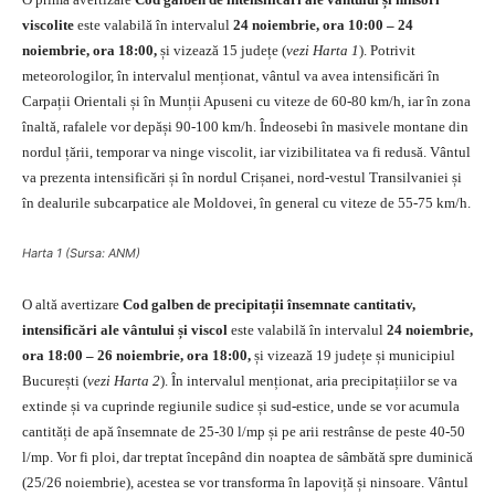
viscolite
este valabilă în intervalul
24 noiembrie, ora 10:00 – 24
noiembrie, ora 18:00,
și vizează 15 județe (
vezi Harta 1
). Potrivit
meteorologilor, în intervalul menționat, vântul va avea intensificări în
Carpații Orientali și în Munții Apuseni cu viteze de 60-80 km/h, iar în zona
înaltă, rafalele vor depăși 90-100 km/h. Îndeosebi în masivele montane din
nordul țării, temporar va ninge viscolit, iar vizibilitatea va fi redusă. Vântul
va prezenta intensificări și în nordul Crișanei, nord-vestul Transilvaniei și
în dealurile subcarpatice ale Moldovei, în general cu viteze de 55-75 km/h.
Harta 1 (Sursa: ANM)
O altă avertizare
Cod galben de precipitații însemnate cantitativ,
intensificări ale vântului și viscol
este valabilă în intervalul
24 noiembrie,
ora 18:00 – 26 noiembrie, ora 18:00,
și vizează 19 județe și municipiul
București (
vezi Harta 2
). În intervalul menționat, aria precipitațiilor se va
extinde și va cuprinde regiunile sudice și sud-estice, unde se vor acumula
cantități de apă însemnate de 25-30 l/mp și pe arii restrânse de peste 40-50
l/mp. Vor fi ploi, dar treptat începând din noaptea de sâmbătă spre duminică
(25/26 noiembrie), acestea se vor transforma în lapoviță și ninsoare. Vântul