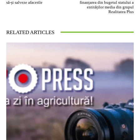
să-și salveze afacerile
finanțarea din bugetul statului a
entităților media din grupul
Realitatea Plus
RELATED ARTICLES