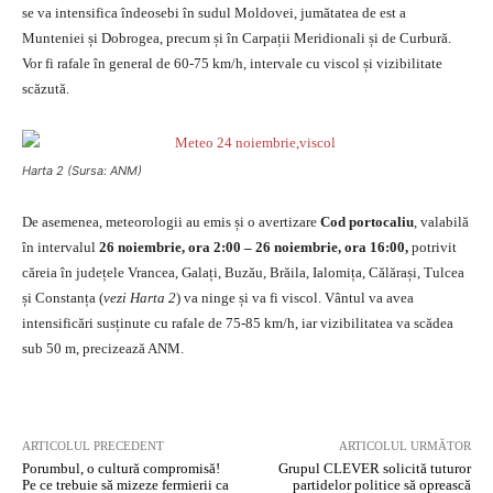
se va intensifica îndeosebi în sudul Moldovei, jumătatea de est a
Munteniei și Dobrogea, precum și în Carpații Meridionali și de Curbură.
Vor fi rafale în general de 60-75 km/h, intervale cu viscol și vizibilitate
scăzută.
Harta 2 (Sursa: ANM)
De asemenea, meteorologii au emis și o avertizare
Cod portocaliu
, valabilă
în intervalul
26 noiembrie, ora 2:00 – 26 noiembrie, ora 16:00,
potrivit
căreia în județele Vrancea, Galați, Buzău, Brăila, Ialomița, Călărași, Tulcea
și Constanța (
vezi Harta 2
) va ninge și va fi viscol. Vântul va avea
intensificări susținute cu rafale de 75-85 km/h, iar vizibilitatea va scădea
sub 50 m, precizează ANM.
ARTICOLUL PRECEDENT
ARTICOLUL URMĂTOR
Porumbul, o cultură compromisă!
Grupul CLEVER solicită tuturor
Pe ce trebuie să mizeze fermierii ca
partidelor politice să oprească