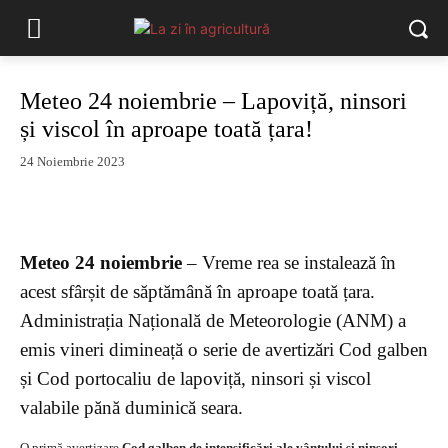
Meteo 24 noiembrie – Lapoviță, ninsori
și viscol în aproape toată țara!
24 Noiembrie 2023
Meteo 24 noiembrie
– Vreme rea se instalează în
acest sfârșit de săptămână în aproape toată țara.
Administrația Națională de Meteorologie (ANM) a
emis vineri dimineață o serie de avertizări Cod galben
și Cod portocaliu de lapoviță, ninsori și viscol
valabile pănă duminică seara.
O primă avertizare
Cod galben de intensificări ale vântului și ninsori